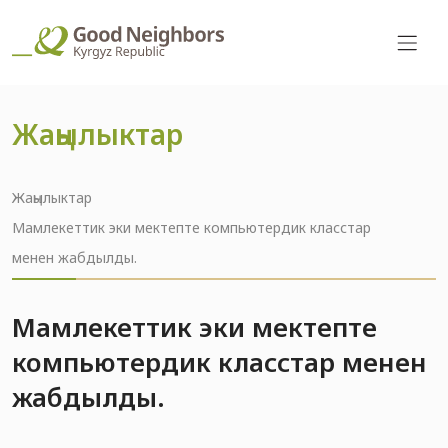
Жаңылыктар
Жаңылыктар
Мамлекеттик эки мектепте компьютердик класстар
менен жабдылды.
Мамлекеттик эки мектепте
компьютердик класстар менен
жабдылды.