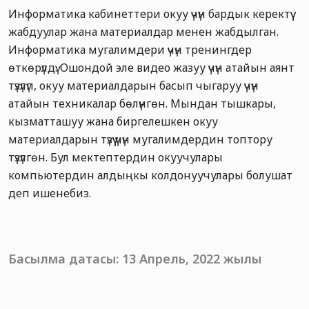
Информатика кабинеттери окуу үчүн бардык керектүү
жабдуулар жана материалдар менен жабдылган.
Информатика мугалимдери үчүн тренингдер
өткөрүлдү. Ошондой эле видео жазуу үчүн атайын аянт
түзүлүп, окуу материалдарын басып чыгаруу үчүн
атайын техникалар бөлүнгөн. Мындан тышкары,
кызматташуу жана биргелешкен окуу
материалдарын түзүү үчүн мугалимдердин топтору
түзүлгөн. Бул мектептердин окуучулары
компьютердин алдыңкы колдонуучулары болушат
деп ишенебиз.
Басылма датасы: 13 Апрель, 2022 жылы