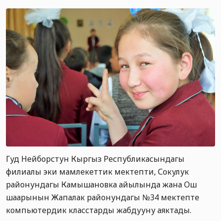
Гуд Нейборстун Кыргыз Республикасындагы
филиалы эки мамлекеттик мектепти, Сокулук
районундагы Камышановка айылында жана Ош
шаарынын Жапалак районундагы №34 мектепте
компьютердик класстарды жабдууну аяктады.