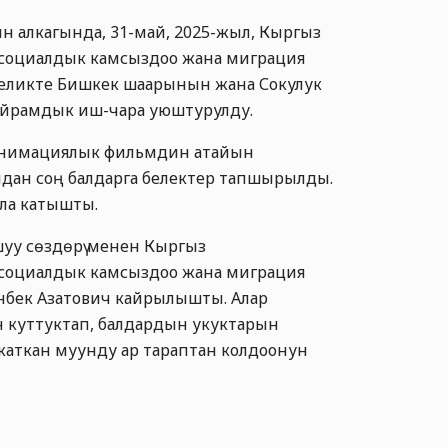
 алкагында, 31-май, 2025-жыл, Кыргыз
 социалдык камсыздоо жана миграция
еликте Бишкек шаарынын жана Сокулук
майрамдык иш-чара уюштурулду.
анимациялык фильмдин атайын
андан соң балдарга белектер тапшырылды.
ала катышты.
уу сөздөрү менен Кыргыз
 социалдык камсыздоо жана миграция
нбек Азатович кайрылышты. Алар
 куттуктап, балдардын укуктарын
 жаткан муунду ар тараптан колдоонун