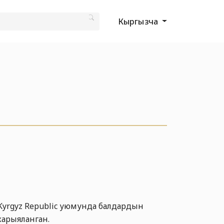
Кыргызча
Kyrgyz Republic уюмунда балдардын
жарыяланган.