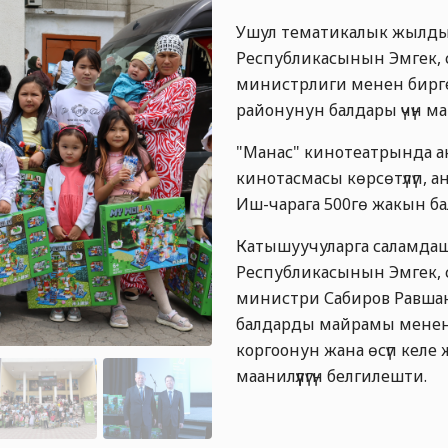
Ушул тематикалык жылдын
Республикасынын Эмгек,
министрлиги менен бирг
районунун балдары үчүн 
"Манас" кинотеатрында 
кинотасмасы көрсөтүлүп, 
Иш-чарага 500гө жакын б
Катышуучуларга саламдаш
Республикасынын Эмгек,
министри Сабиров Равша
балдарды майрамы менен
коргоонун жана өсүп келе
маанилүүлүгүн белгилешти.