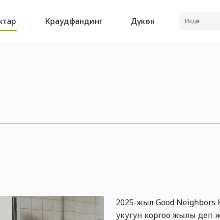
ктар
Краудфандинг
Дүкөн
2025-жыл Good Neighbors 
укугун коргоо жылы деп 