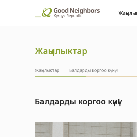
Жаңылы
Жаңылыктар
Жаңылыктар
Балдарды коргоо күнү!
Балдарды коргоо күнү!