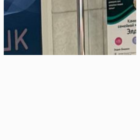
Особое внимание было уделено теме «Общение и
Коммуникация» — участники разбирали навыки
эффективного взаимодействия в команде, которые
являются важным условием устойчивости и
профилактики эмоционального выгорания. Программа
также включила командную рефлексию и практические
упражнения.
Тренинг стал важной площадкой для открытого
диалога и укрепления командного взаимодействия,
способствуя созданию благоприятной рабочей
атмосферы и повышению устойчивости сотрудников к
профессиональным стрессам.
Выражаем благодарность уважаемой коллеге
Алымбековой Фатиме
f.mishaevna
за интересную
программу и профессионализм