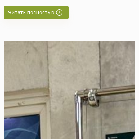
Мероприятие было направлено на повышение
осведомлённости сотрудников об эмоциональном
Читать полностью
выгорании, его основных признаках, причинах
возникновения и последствиях, а также на
ознакомление с эффективными способами
профилактики и поддержания эмоционального
благополучия.
В ходе двухчасовой программы участники прошли
через серию интерактивных сессий, направленных на
практическое освоение инструментов
самодиагностики и профилактики профессионального
выгорания. В рамках тренинга сотрудники
рассмотрели факторы риска и ранние признаки этого
состояния. Затем участники выполнили практические
упражнения, направленные на выявление
индивидуальных факторов риска и анализ
профессиональных ресурсов.