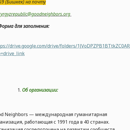
59 (Бишкек)
на почту
kyrgyzrepublic@goodneighbors.org
орма для заполнения:
tps://drive.google.com/drive/folders/1JVoDPZPB1BTtkZC0
=drive_link
О
б о
рганизации:
od Neighbors — международная гуманитарная
анизация, работающая с 1991 года в 40 странах.
ганизация сосредоточена на развитии сообществ,