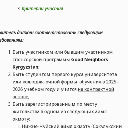
Критерии участия
явитель должен соответствовать следующим
ебованиям:
Быть участником или бывшим участником
спонсорской программы
Good Neighbors
Kyrgyz
stan
;
Быть студентом первого курса университета
или колледжа
очной формы
обучения в 2025–
2026 учебном году и учится
на контрактной
основе
;
Быть зарегистрированным по месту
жительства в одном из следующих айыл
окмоту:
Нижне-Чуйский айыл окмоту (Сокулукский