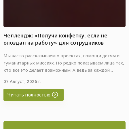
Челлендж: «Получи конфетку, если не
опоздал на работу» для сотрудников
Мы часто рассказываем о проектах, помощи детям и
гуманитарных миссиях. Но редко показываем лица тех,
кто всё это делает возможным. А ведь за каждой
цифрой отчёта, за каждым боксом для пожертвований
07 Август, 2026 г.
— стоят живые люди.
Читать полностью
Сегодня мы решили это исправить.
Мы устроили нашим коллегам челлендж: «Получи
конфетку, если не опоздал на работу». Кто-то пришёл
вовремя и был вознаграждён, а кто-то сегодня остался
без сладкого — но зато попал в наше видео 🍬