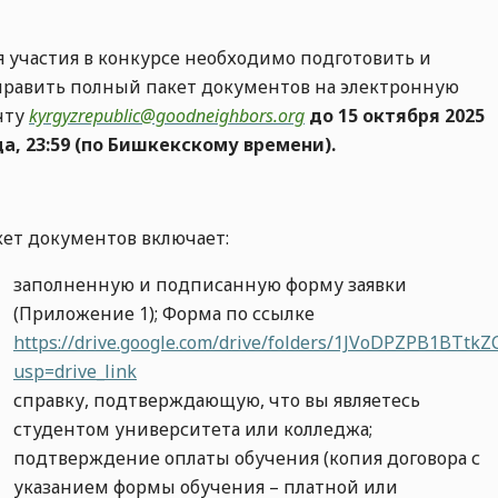
я участия в конкурсе необходимо подготовить и
править полный пакет документов на электронную
чту
kyrgyzrepublic@goodneighbors.org
до 15 октября 2025
да, 23:59 (по Бишкекскому времени).
кет документов включает:
заполненную и подписанную форму заявки
(Приложение 1); Форма по ссылке
https://drive.google.com/drive/folders/1JVoDPZPB1BTt
usp=drive_link
справку, подтверждающую, что вы являетесь
студентом университета или колледжа;
подтверждение оплаты обучения (копия договора с
указанием формы обучения – платной или