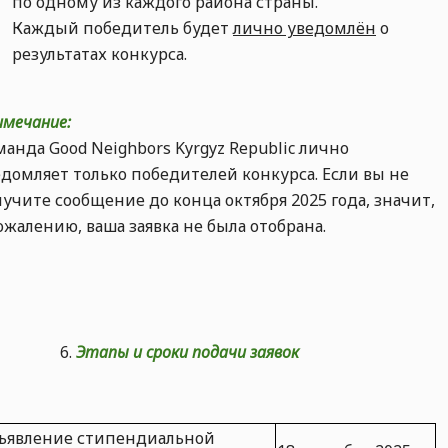
по одному из каждого района страны.
Каждый победитель будет
лично уведомлён
о
результатах конкурса.
имечание:
анда Good Neighbors Kyrgyz Republic лично
едомляет только победителей конкурса. Если вы не
учите сообщение до конца октября 2025 года, значит,
ожалению, ваша заявка не была отобрана.
Этапы и сроки подачи заявок
ъявление стипендиальной