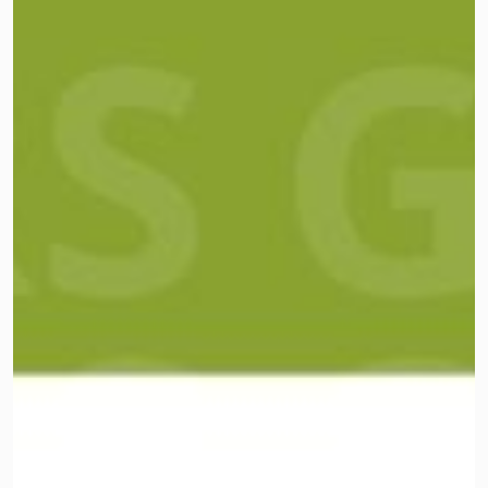
Почему мы это сделали? Потому что хотим, чтобы вы
знали нас лучше: не только по отчетам и новостям, но и
по обычной, настоящей жизни. Мы хотим чаще
взаимодействовать, отвечать на ваши вопросы,
слышать ваше мнение и просто быть ближе 🤗
Так что давайте знакомиться! 💚
Инстаграм видео