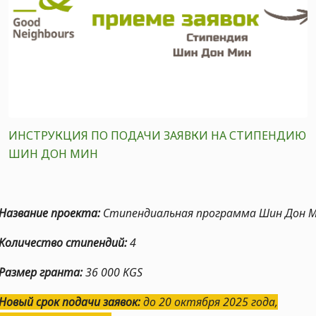
ИНСТРУКЦИЯ ПО ПОДАЧИ ЗАЯВКИ НА СТИПЕНДИЮ
ШИН ДОН МИН
звание проекта:
Стипендиальная программа Шин Дон 
личество стипендий:
4
Размер гранта:
36 000 KGS
Новый с
ро
к подачи заявок:
до 20
октября 2025 года,